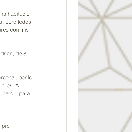
na habitación 
a, pero todos 
ares con mis 
drián, de 8 
rsonal, por lo 
hijos. A 
 pero... para 
 pre 