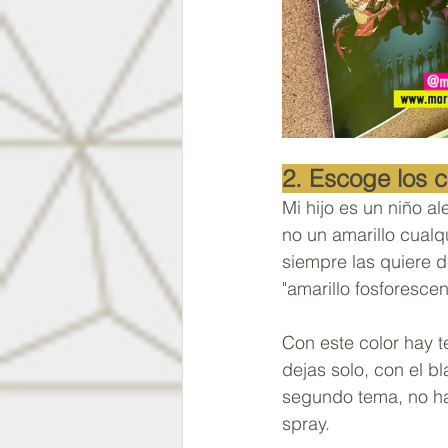
2. Escoge los c
Mi hijo es un niño al
no un amarillo cualqu
siempre las quiere d
"amarillo fosforescen
Con este color hay t
dejas solo, con el b
segundo tema, no hay
spray.