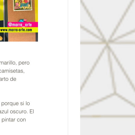
marillo, pero 
 camisetas, 
arto de 
porque si lo 
zul oscuro. El 
 pintar con 