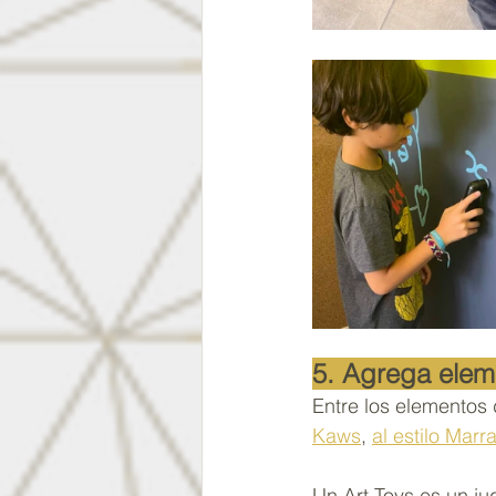
5. Agrega elem
Entre los elementos 
Kaws
, 
al estilo Marr
Un Art Toys es un ju