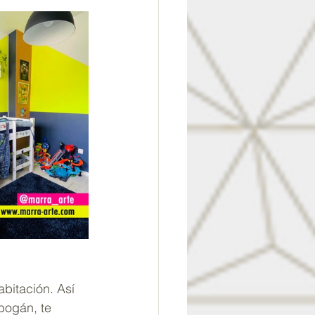
bitación. Así 
bogán, te 