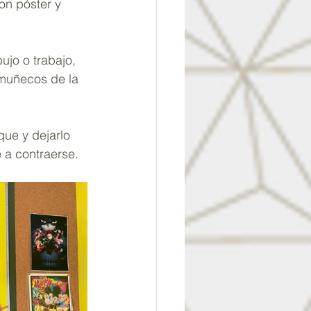
on póster y 
jo o trabajo, 
 muñecos de la 
ue y dejarlo 
 a contraerse. 