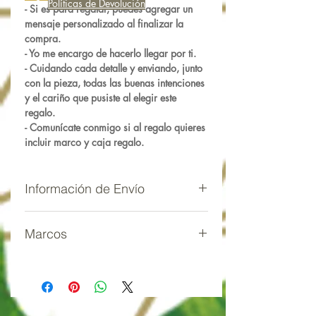
Políticas de Devolución
- Si es para regalar, puedes agregar un
mensaje personalizado
al finalizar la
compra.
- Yo me encargo de hacerlo llegar por ti.
- Cuidando cada detalle y enviando, junto
con la pieza, todas las buenas intenciones
y el cariño que pusiste al elegir este
regalo.
- Comunícate conmigo si al regalo quieres
incluir marco y caja regalo.
Información de Envío
Envío Gratis:
en compras
menores de
Marcos
49€
el envío se hará por
Correo
Ordinario
para todo el mundo.
Todos los trabajos, están hechos en
Envío Gratis
: en compras
mayores de
formatos estándar, de manera que
49€
el envío se hará por
Correo
puedes encontrar un marco en la
Certificado
para España y Europa.
mayoría de tiendas de decoración y