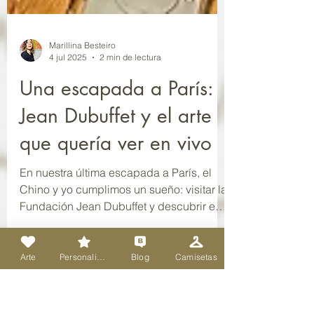
Marillina Besteiro
4 jul 2025
2 min de lectura
Una escapada a París:
Jean Dubuffet y el arte
que quería ver en vivo
En nuestra última escapada a París, el
Arte
Personalizado
Blog
Camisetas
Chino y yo cumplimos un sueño: visitar la
Fundación Jean Dubuffet y descubrir en
vivo la obra de este genial creador del art
brut. Sin saberlo, llegamos justo el único