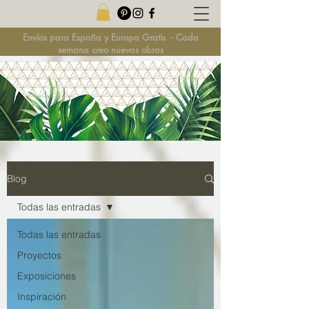
Envíos para España y Europa Gratis
-
Cada
semana creo nuevas obras
Blog
Todas las entradas
Todas las entradas
Proyectos
Exposiciones
Inspiración