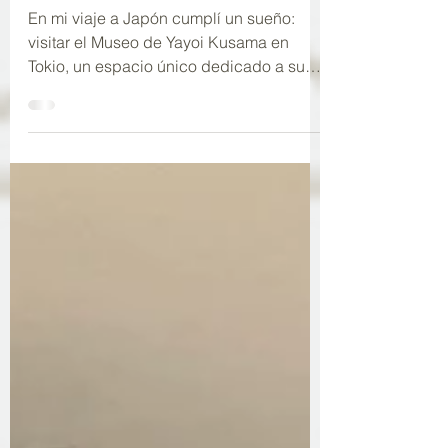
Museo de Yayoi Kusama
En mi viaje a Japón cumplí un sueño:
visitar el Museo de Yayoi Kusama en
Tokio, un espacio único dedicado a su
universo creativo. El museo, de cinco
plantas en pleno barrio residencial,
ofrece exposiciones temporales,
instalaciones inmersivas y la icónica
calabaza en la terraza. En esta entrada
comparto mi experiencia y consejos
prácticos sobre entradas, precios y cómo
planificar tu visita para disfrutar al
máximo de este lugar lleno de color, amor
y esperanza.