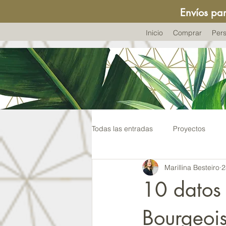
Envíos pa
Inicio
Comprar
Pers
Todas las entradas
Proyectos
Marillina Besteiro
2
Venezuela
Visitas Recomend
10 datos 
Bourgeoi