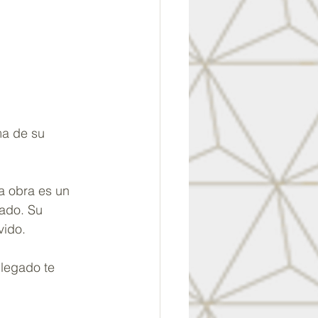
ma de su 
a obra es un 
ado. Su 
vido.
legado te 