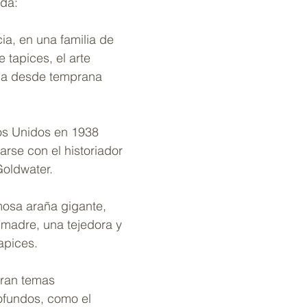
ida:
ia, en una familia de 
 tapices, el arte 
da desde temprana 
os Unidos en 1938 
rse con el historiador 
Goldwater.
osa araña gigante, 
 madre, una tejedora y 
apices.
ran temas 
ofundos, como el 